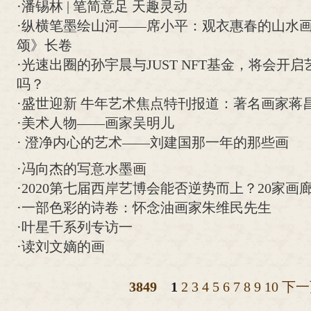
·
潘锡林 | 笔简意足 天趣灵动
·
纵横笔墨绘山河——席小平：观衣惠春的山水
颂》长卷
·
光速出圈的孙宇晨与JUST NFT基金，将会开
吗？
·
盛世迎新 牛年艺术焦点特刊报道：著名画家蒋
·
美术人物——画家吴明儿
·
澄净内心的艺术——刘建国那一年的那些画
·
冯向杰的写意水墨画
·
2020第七届西岸艺博会能否逆势而上？20家画
·
一部色彩的诗卷：怀念油画家朱维民先生
·
叶星千系列专访一
·
读刘文嫡的画
3849
1
2
3
4
5
6
7
8
9
10
下一