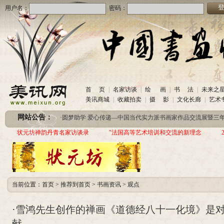
用户名：
密码：
首 页
|
名家访谈
|
绘 画
|
书 法
|
未来之
·
美讯网诚招合作伙伴
(2020-10-26)
美讯商城
|
收藏拍卖
|
摄 影
|
文化长廊
|
艺术
·
中国书画收藏频道服务咨询热线
(2020-06-26)
网站公告：
·
圆梦助学 爱心传递—中国当代实力派书画家作品交流展暨三年帮助100位贫困儿童行动
·
美讯网诚招合作伙伴
(2020-10-26)
状元坊禅韵丹青名家访谈录
"法国高等艺术培训和交流的新理念
·
中国书画收藏频道服务咨询热线
(2020-06-26)
·
圆梦助学 爱心传递—中国当代实力派书画家作品交流展暨三年帮助100位贫困儿童行动
当前位置：
首页
>
推荐到首页
>
书画资讯
>
观点
·
雪鸿先生创作的禅画《道德经八十一化境》是
献