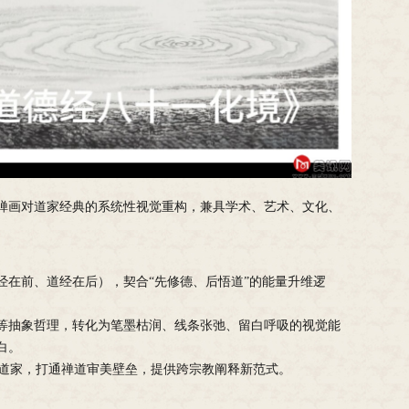
禅画对道家经典的系统性视觉重构，兼具学术、艺术、文化、
经在前、道经在后），契合“先修德、后悟道”的能量升维逻
”等抽象哲理，转化为笔墨枯润、线条张弛、留白呼吸的视觉能
白。
读道家，打通禅道审美壁垒，提供跨宗教阐释新范式。