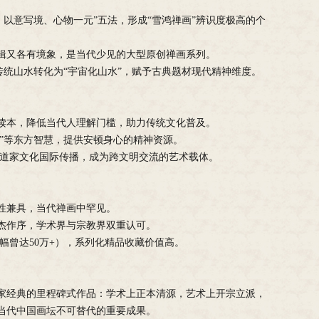
以意写境、心物一元”五法，形成“雪鸿禅画”辨识度极高的个
逻辑又各有境象，是当代少见的大型原创禅画系列。
将传统山水转化为“宇宙化山水”，赋予古典题材现代精神维度。
读本，降低当代人理解门槛，助力传统文化普及。
尘”等东方智慧，提供安顿身心的精神资源。
道家文化国际传播，成为跨文明交流的艺术载体。
统性兼具，当代禅画中罕见。
杰作序，学术界与宗教界双重认可。
幅曾达50万+），系列化精品收藏价值高。
家经典的里程碑式作品：学术上正本清源，艺术上开宗立派，
当代中国画坛不可替代的重要成果。