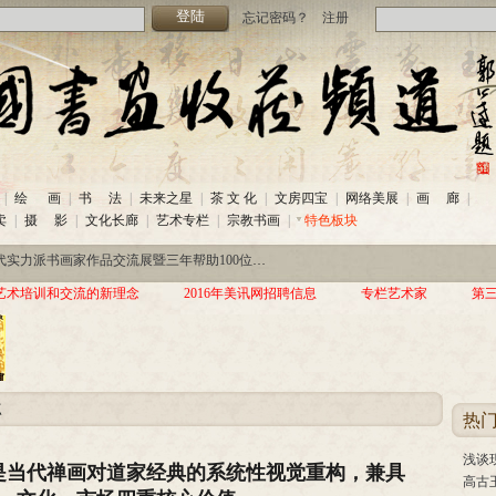
忘记密码？
注册
-26)
·
中国书画收藏频道投稿热线
(2020-06
|
绘 画
|
书 法
|
未来之星
|
茶 文 化
|
文房四宝
|
网络美展
|
画 廊
|
热线
(2020-06-26)
·
美讯网2020年招聘信息
(2020-06-22)
卖
|
摄 影
|
文化长廊
|
艺术专栏
|
宗教书画
|
特色板块
家作品交流展暨三年帮助100位贫困儿童行动北京首站启动仪式
(2019-08-
-26)
·
中国书画收藏频道投稿热线
(2020-06
热线
(2020-06-26)
·
美讯网2020年招聘信息
(2020-06-22)
艺术培训和交流的新理念
2016年美讯网招聘信息
专栏艺术家
第
家作品交流展暨三年帮助100位贫困儿童行动北京首站启动仪式
(2019-08-
点
热
浅谈
是当代禅画对道家经典的系统性视觉重构，兼具
高古