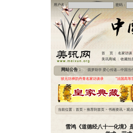
用户名：
密码：
·
美讯网诚招合作伙伴
(2020-10
首 页
|
名家访谈
·
中国书画收藏频道服务咨询
美讯商城
|
收藏拍
·
圆梦助学 爱心传递—中国当代实力派书画
网站公告：
·
美讯网诚招合作伙伴
(2020-10
·
中国书画收藏频道服务咨询
状元坊禅韵丹青名家访谈录
"法国高等
·
圆梦助学 爱心传递—中国当代实力派书画
当前位置：
首页
>
推荐到首页
>
书画资讯
>
观
雪鸿《道德经八十一化境》