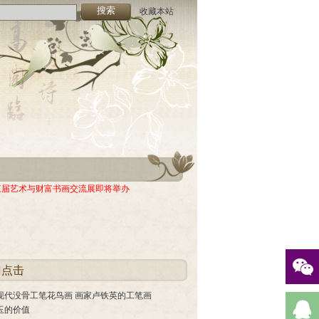
收藏本站
-26)
05)
-26)
三届艺术与财富书画交流展即将举办
05)
门点击
现代没骨工笔花鸟画 画家卢铁英的工笔画
玉的价值