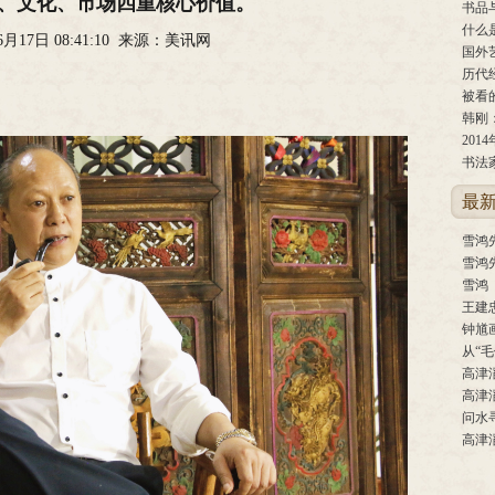
、文化、市场四重核心价值。
书品
什么
06月17日 08:41:10 来源：美讯网
国外
被看
韩刚
书法
最
雪鸿
王建
钟馗
从“
高津
高津
问水
高津