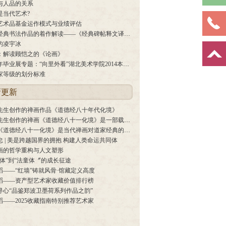
与人品的关系
是当代艺术?
艺术品基金运作模式与业绩评估
历代经典书法作品的着作解读——《经典碑帖释文译注》
的凌宇冰
：解读顾恺之的《论画》
2014年毕业展专题：“向里外看”湖北美术学院2014本科生毕业作品展前言
家等级的划分标准
新更新
先生创作的禅画作品《道德经八十年代化境》
雪鸿先生创作的禅画《道德经八十一化境》是一部载入史册的作品
雪鸿《道德经八十一化境》是当代禅画对道家经典的系统性视觉重构，兼具学术、艺术、文化、市场四重核心价值。
忠 | 美是跨越国界的拥抱 构建人类命运共同体
画的哲学重构与人文塑形
毛体”到“法童体〞的成长征途
滔——“红墙”铸就风骨·馆藏定义高度
滔——资产型艺术家收藏价值排行榜
寻心“品鉴郑波卫墨荷系列作品之韵”
滔——2025收藏指南特别推荐艺术家