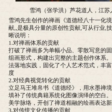
雪鸿（张学洪）芦花道人，江苏
雪鸿先生创作的禅画《道德经八十一化境
献,,是极具分量的原创性贡献,可从行业,
晰说明：
1.对禅画体系的贡献
打破了禅画多为单幅小品、零散写意的固
组画形式，构建出完整的主题创作体系。
法落地实践，固化了个人艺术范式，丰富
度
2.对经典视觉转化的贡献
立足马王堆帛书《道德经》，用水墨禅境
填补了传统典籍系统化图像演绎的空白。
美学脉络，开创了禅道相融的绘画表达新
3.对传统文化传播的贡献