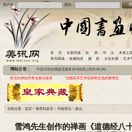
用户名：
密码：
首 页
|
名家访谈
|
绘 画
|
书 法
|
未来之
美讯商城
|
收藏拍卖
|
摄 影
|
文化长廊
|
艺术
·
美讯网诚招合作伙伴
(2020-10-26)
网站公告：
·
中国书画收藏频道服务咨询热线
(2020-06-26)
·
圆梦助学 爱心传递—中国当代实力派书画家作品交流展暨三年帮助100位贫困儿童行动
状元坊禅韵丹青名家访谈录
"法国高等艺术培训和交流的新理念
·
美讯网诚招合作伙伴
(2020-10-26)
·
中国书画收藏频道服务咨询热线
(2020-06-26)
·
圆梦助学 爱心传递—中国当代实力派书画家作品交流展暨三年帮助100位贫困儿童行动
当前位置：
首页
>
推荐到首页
>
书画资讯
>
观点
雪鸿先生创作的禅画《道德经八