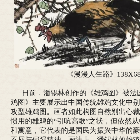
《漫漫人生路》138X68
日前，潘锡林创作的《雄鸡图》被法
鸡图》主要展示出中国传统雄鸡文化中别
攻型雄鸡图。画者如此构图自然别出心裁
惯用的雄鸡的“引吭高歌”之状，但依然
和寓意，它代表的是国民为振兴中华的豪
不屈与倔强精神。画法上，潘锡林的雄鸡