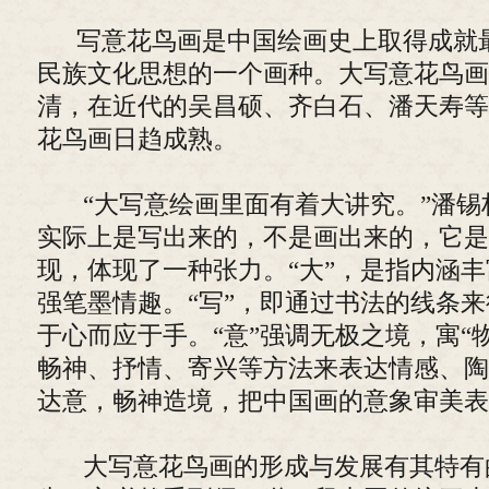
写意花鸟画是中国绘画史上取得成就
民族文化思想的一个画种。大写意花鸟画
清，在近代的吴昌硕、齐白石、潘天寿等
花鸟画日趋成熟。
“大写意绘画里面有着大讲究。”潘锡
实际上是写出来的，不是画出来的，它是
现，体现了一种张力。“大”，是指内涵
强笔墨情趣。“写”，即通过书法的线条
于心而应于手。“意”强调无极之境，寓“物
畅神、抒情、寄兴等方法来表达情感、陶
达意，畅神造境，把中国画的意象审美表
大写意花鸟画的形成与发展有其特有