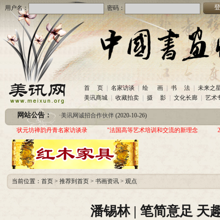
用户名：
密码：
·
美讯网诚招合作伙伴
(2020-10-26)
首 页
|
名家访谈
|
绘 画
|
书 法
|
未来之
·
中国书画收藏频道服务咨询热线
(2020-06-26)
美讯商城
|
收藏拍卖
|
摄 影
|
文化长廊
|
艺术
·
圆梦助学 爱心传递—中国当代实力派书画家作品交流展暨三年帮助100位贫困儿童行动
网站公告：
·
美讯网诚招合作伙伴
(2020-10-26)
·
中国书画收藏频道服务咨询热线
(2020-06-26)
状元坊禅韵丹青名家访谈录
"法国高等艺术培训和交流的新理念
·
圆梦助学 爱心传递—中国当代实力派书画家作品交流展暨三年帮助100位贫困儿童行动
当前位置：
首页
>
推荐到首页
>
书画资讯
>
观点
潘锡林 | 笔简意足 天