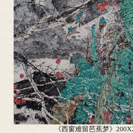
《西窗难留芭蕉梦》200X2