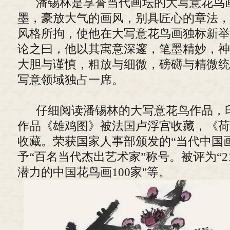
潘锡林是享誉当代画坛的大写意花鸟
墨，豪放大气的画风，别具匠心的章法，
风格所拘，使他在大写意花鸟画独标新举
论之曰，他以其寓意深邃，笔墨精妙，神
大胆与谨慎，粗放与细微，磅礴与精微统
写意领域独占一席。
仔细阅读潘锡林的大写意花鸟作品，
作品《雄鸡图》被法国卢浮宫收藏，《荷
收藏。荣获国家人事部颁发的“当代中国
予“百名当代杰出艺术家”称号。被评为“
潜力的中国花鸟画100家"等。