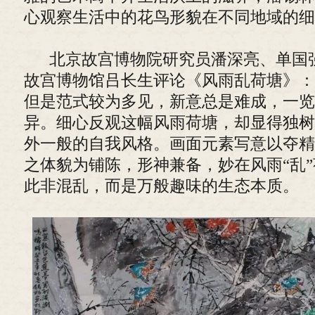
心观察生活中的花鸟形貌在不同地域的细
北京故宫博物院研究员潘深亮、单国
故宫博物馆吕长生评论《风雨乱荷塘》：
但是范式较为多见，新意总是难成，一览
异。细心反观这幅风雨荷塘，却显得独树
外一般的自我风格。画面元素写意以夺精
之体貌为铺陈，形神兼备，妙在风雨“乱
此非混乱，而是万般趣味的生态本质。