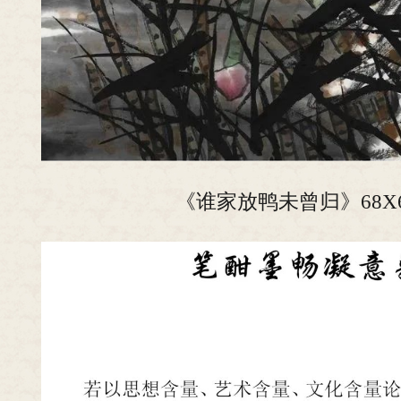
《谁家放鸭未曾归》68X6