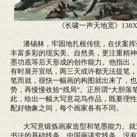
《长啸一声天地宽》138X6
潘锡林，牢固地扎根传统，在伏案挥
丰富多彩的现实美、自然美，更注重精神
墨功底等后天形成的创作能力。他指出，
有时展开宣纸，两三天或许都无法提笔，
笔而就，很快一幅画的构图就出来了，也
势，再慢慢收拾“残局”。正所谓“大胆落
此，绘出一幅大写意花鸟作品，既要理性
配好物象之间，每个画家各有不同。
大写意锻炼画家造型和笔墨能力。就
书法的基础线条。中国画讲究线条，没有