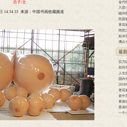
吕子/文
金代
六层
9日 14:34:33 来源：中国书画收藏频道
磁州
民国
青花
绝世
如冰
佛山
最
郑州
人生旅
国内
201
青花
瓷中
一个