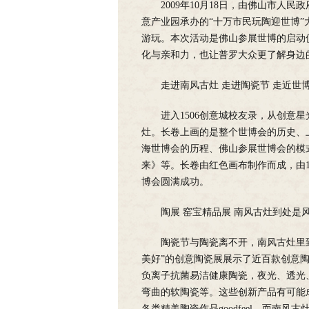
2009年10月18日，由佛山市
意产业园承办的“十万市民玩陶迎世博
游玩。本次活动是佛山参展世博的启动
化与亲和力，也让普罗大众更了解身边
走进南风古灶 走进陶瓷节 走近世
进入1506创意城校友录，从创意星
灶。长卷上画的是整个世博会的历史、
海世博会的历程、佛山参展世博会的模
来》等。长卷由红色画布制作而成，由
博会圆满成功。
陶展 窑宝精品展 南风古灶到处是
陶瓷节与陶瓷离不开，南风古灶里到
美好”的创意陶瓷展展示了近百款创意
负离子抗菌易洁健康陶瓷，夜光、透光
弯曲的软陶瓷等。这些创新产品有可能
各类精美陶瓷作品goodfeel，而南