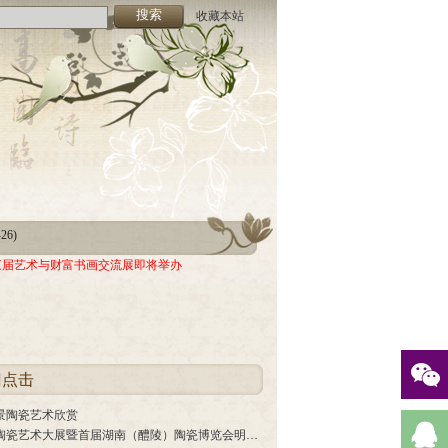
收藏本站
-26)
05)
-26)
三届艺术与财富书画交流展即将举办
05)
门点击
景陶瓷艺术欣赏
中国陶瓷艺术大展暨首届湖南（醴陵）陶瓷博览会明年1月举行