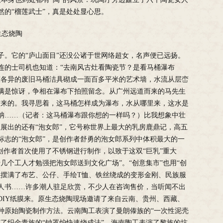
然的“榴莲武士”，真是处处显心思。
生态烧陶
子。它的“庐山面目”还没公诸于世网络超女，名声便已远扬。
连的士司机也知道：“去南风古灶看陶瓷节？是看马桶瀑布
态各异的废旧马桶洁具砌成一面百多平米的艺术墙，水流从层峦
满是惊讶，争相在瀑布下拍照留念。从广州远道而来的马先生
布来的。我寻思着，这马桶怎样成为瀑布，水从哪里来，这水是
呐……（记者：这马桶瀑布跟你想的一样吗？）比我想象中壮
展出的还有“泡女郎”，它号称世界上最大的乳房鹿鼎记，高五
园标志的“泡女郎”，是创作者舒勇的泡女郎系列中体积最大的一
创作者首次使用了不锈钢进行制作，以致于这双“巨乳”重大
十几个工人才勉强把泡女郎送到文化广场”。“创意集市”也用“创
位摆满了布艺、公仔、手绘T恤、铁丝绕成的变形金刚、民族服
人书……许多潮人驻足欣赏，不少人在咨询售价，当听闻不出
DIY纸膜来。原生态烧陶现场邀请了来自云南、贵州、西藏、
种原始陶瓷制作方法。云南陶工表演了曼朗傣族的“一次性泥壳
了织金青族的“钟罩炉快速烧成法”，海南陶工表演了黎族的坑