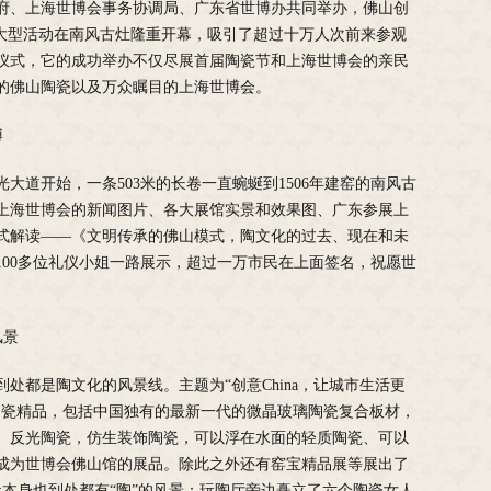
人民政府、上海世博会事务协调局、广东省世博办共同举办，佛山创
”大型活动在南风古灶隆重开幕，吸引了超过十万人次前来参观
仪式，它的成功举办不仅尽展首届陶瓷节和上海世博会的亲民
的佛山陶瓷以及万众瞩目的上海世博会。
博
光大道开始，一条503米的长卷一直蜿蜒到1506年建窑的南风古
上海世博会的新闻图片、各大展馆实景和效果图、广东参展上
式解读——《文明传承的佛山模式，陶文化的过去、现在和未
100多位礼仪小姐一路展示，超过一万市民在上面签名，祝愿世
风景
处都是陶文化的风景线。主题为“创意China，让城市生活更
陶瓷精品，包括中国独有的最新一代的微晶玻璃陶瓷复合板材，
、反光陶瓷，仿生装饰陶瓷，可以浮在水面的轻质陶瓷、可以
成为世博会佛山馆的展品。除此之外还有窑宝精品展等展出了
风古灶本身也到处都有“陶”的风景：玩陶厅旁边矗立了六个陶瓷女人