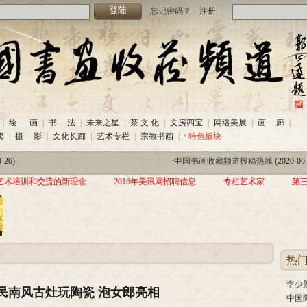
忘记密码？
注册
-26)
·
中国书画收藏频道投稿热线
(2020-06
|
绘 画
|
书 法
|
未来之星
|
茶 文 化
|
文房四宝
|
网络美展
|
画 廊
|
热线
(2020-06-26)
·
美讯网2020年招聘信息
(2020-06-22)
卖
|
摄 影
|
文化长廊
|
艺术专栏
|
宗教书画
|
特色板块
家作品交流展暨三年帮助100位贫困儿童行动北京首站启动仪式
(2019-08-
-26)
·
中国书画收藏频道投稿热线
(2020-06
热线
(2020-06-26)
·
美讯网2020年招聘信息
(2020-06-22)
艺术培训和交流的新理念
2016年美讯网招聘信息
专栏艺术家
第
家作品交流展暨三年帮助100位贫困儿童行动北京首站启动仪式
(2019-08-
热
李少
民南风古灶玩陶瓷 泡女郎亮相