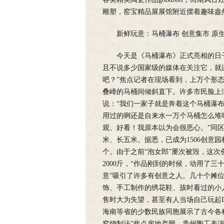
雕塑，窑宝精品展展馆附近摆着趣味盎
新鲜玩意：马桶瀑布 创意集市 原
今天是《马桶瀑布》正式亮相的日
且不说多少国家级的媒体在关注它，就
吧？”焦点记者在现场看到，上万个形
叠嶂的马桶间倾斜直下。许多市民脸上
说：“我们一家子就是奔着这个马桶瀑
用过的咧还是自来水一万个马桶怎么堆
观、好看！我原本以为会很恶心。”同区
米、长五米。据悉，已成为1506创意
个。由于之前“泡女郎”屡次被毁，这次
2000斤，“作品刚到的时候，动用了三
意”吸引了许多有创意之人。几十个摊
饰、手工制作的绣花鞋、孩时看过的小
售时大为失望，甚至有人当场自己玩起
海南等省的少数民族同胞展示了古今各
窑烧制法”焦点房地产网，贵州陶工表演