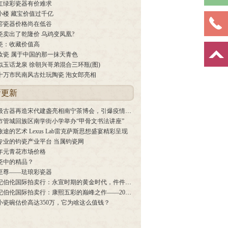
红绿彩瓷器有价难求
小楼 藏宝价值过千亿
窑瓷器价格尚在低谷
瓷卖出了乾隆价 乌鸡变凤凰?
瓷：收藏价值高
汝瓷 属于中国的那一抹天青色
似玉话龙泉 徐朝兴哥弟混合三环瓶(图)
十万市民南风古灶玩陶瓷 泡女郎亮相
新更新
百万级古器再造宋代建盏亮相南宁茶博会，引爆疫情年高端茶器市场
市管城回族区南学街小学举办“甲骨文书法讲座”
途的艺术 Lexus Lab雷克萨斯思想盛宴精彩呈现
专业的钧瓷产业平台 当属钧瓷网
8年元青花市场价格
瓷中的精品？
至尊——珐琅彩瓷器
香港纪伯伦国际拍卖行：永宣时期的黄金时代，件件价值连城！
香港纪伯伦国际拍卖行：康熙五彩的巅峰之作——2018秋拍拍品赏析
小瓷碗估价高达350万，它为啥这么值钱？