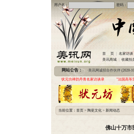
用户名：
密码：
·
美讯网诚招合作伙伴
(2020-10
首 页
|
名家访谈
·
中国书画收藏频道服务咨询
美讯商城
|
收藏拍
·
圆梦助学 爱心传递—中国当代实力派书画
网站公告：
·
美讯网诚招合作伙伴
(2020-10
·
中国书画收藏频道服务咨询
状元坊禅韵丹青名家访谈录
"法国高等
·
圆梦助学 爱心传递—中国当代实力派书画
当前位置：
首页
>
陶瓷文化
>
新闻动态
佛山十万市