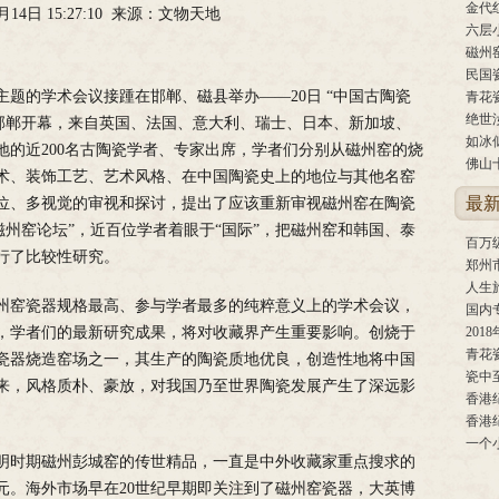
金代
2月14日 15:27:10 来源：文物天地
六层
磁州
民国
为主题的学术会议接踵在邯郸、磁县举办——20日 “中国古陶瓷
青花
绝世
 在邯郸开幕，来自英国、法国、意大利、瑞士、日本、新加坡、
如冰
地的近200名古陶瓷学者、专家出席，学者们分别从磁州窑的烧
佛山
术、装饰工艺、艺术风格、在中国陶瓷史上的地位与其他名窑
最
位、多视觉的审视和探讨，提出了应该重新审视磁州窑在陶瓷
际磁州窑论坛”，近百位学者着眼于“国际”，把磁州窑和韩国、泰
行了比较性研究。
郑州
人生旅
州窑瓷器规格最高、参与学者最多的纯粹意义上的学术会议，
国内
，学者们的最新研究成果，将对收藏界产生重要影响。创烧于
201
青花
瓷器烧造窑场之一，其生产的陶瓷质地优良，创造性地将中国
瓷中
来，风格质朴、豪放，对我国乃至世界陶瓷发展产生了深远影
一个
明时期磁州彭城窑的传世精品，一直是中外收藏家重点搜求的
元。海外市场早在20世纪早期即关注到了磁州窑瓷器，大英博