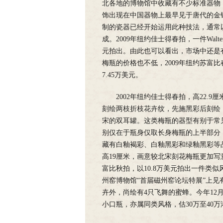
北各地的博物馆中收藏有不少标准器物
饰出现在中国器物上最早见于唐代的金
制的瓷器已经开始运用此种技法，通常
成。2009年纽约佳士得春拍，一件Walter
元拍出。由此也可以看出，市场中还是
梅瓶的价格也不低，2009年纽约苏富比
7.45万美元。
2002年纽约佳士得春拍，高22.9
刻绘两枝折枝花卉纹，先施黑彩后刻绘，
宋的双耳罐。这类梅瓶的器型有别于常
别仅在于瓶身仅取长身梅瓶的上半部分
藏有白釉褐彩、白釉黑彩和绿釉黑彩等品
高19厘米，画意较北宋刻花梅瓶更加写
富比秋拍，以10.8万美元拍出一件类似
州窑博物馆“首届磁州窑论坛特展”上
卉外，尚绘有4只飞舞的蜜蜂。今年12月
小口瓶，亦属同类风格，估30万至40万