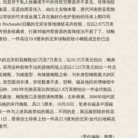
，但是存于私人收藏者手中的传世完整器并不多见。珍珠地纹
银器，应是由西亚传入，由出土实物来看，唐代河南密县窑烧
以管状的竹木或金属工具在施好白色护胎粉的坯体上戳印而
 Hochstader旧藏的北宋珍珠地缠枝花卉纹瓶，仅以2.875万美
有很多收藏者、行家对磁州窑瓷器的装饰技法不甚了了。绿釉
春拍，一件高仅19.8厘米的北宋绿釉彩绘小梅瓶成交价已达
厘米的北宋刻花梅瓶估5万至7万美元，以16.55万美元拍出，梅身
采用这种装饰手法的器物同场上还以3.525万美元拍出一件北
见梅瓶，为矮腹型，有矮腹梅瓶之称，与长身型梅瓶最大的区
，造型圆润丰满，存世数量不多。邯郸、磁县地区的博物馆中
种。2003年伦敦苏富比秋拍以1.8万英镑拍出一件金代制品，
意豪放，梅瓶瓶口及颈部满饰黑釉，古朴典雅。2006年纽约苏
风格的宋代梅瓶，高21.5厘米。10月26日，笔者在磁县中国磁
见有一件与上述风格类似的展品，不同的是，展品腹部除折枝花
1日，香港佳士得将上拍一件高22.9厘米的北宋/金代白地褐花
港币。
（责任编辑：熊蕾）