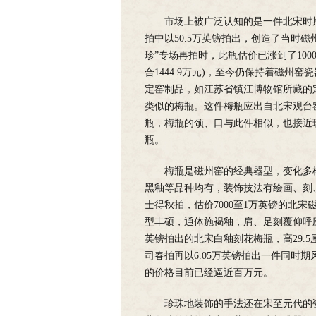
市场上被广泛认知的是一件北宋时期
拍中以50.5万英镑拍出，创造了当时磁
珍”专场再拍时，此瓶估价已涨到了1000万
合1444.9万元)，至今仍保持着磁
定窑制品，如江苏省镇江博物馆所藏的
类似的梅瓶。这件梅瓶应出自北宋观台
瓶，梅瓶的颈、口与此件相似，也接近
瓶。
梅瓶是磁州窑的经典器型，变化多
黑釉等品种均有，装饰技法有绘画、刻、
士得秋拍，估价7000至1万英镑的北宋磁
型丰硕，通体施褐釉，肩、足刻覆仰呼应
英镑拍出的北宋白釉刻花梅瓶，高29.5
司春拍再以6.05万英镑拍出一件同时期
的价格目前已经逼近百万元。
珍珠地装饰的手法还在宋至元代的