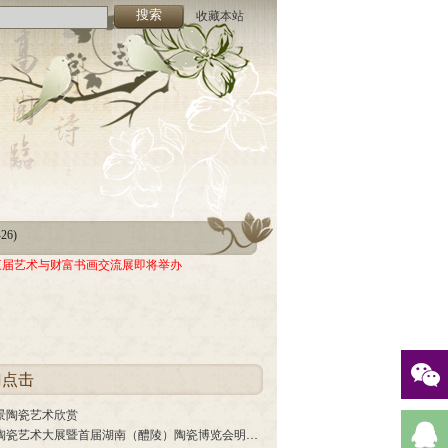
收藏本站
-26)
05)
-26)
三届艺术与财富书画交流展即将举办
05)
门点击
景陶瓷艺术欣赏
中国陶瓷艺术大展暨首届湖南（醴陵）陶瓷博览会明年1月举行