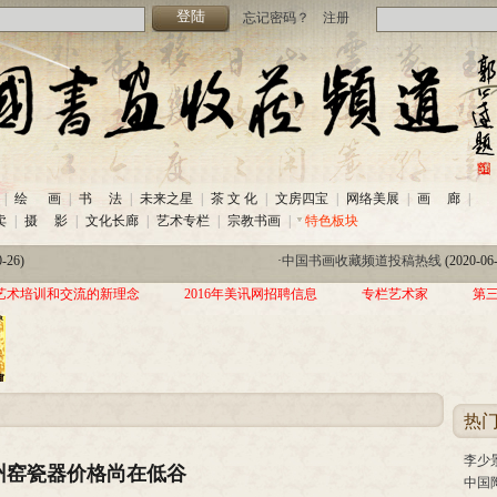
忘记密码？
注册
-26)
·
中国书画收藏频道投稿热线
(2020-06
|
绘 画
|
书 法
|
未来之星
|
茶 文 化
|
文房四宝
|
网络美展
|
画 廊
|
热线
(2020-06-26)
·
美讯网2020年招聘信息
(2020-06-22)
卖
|
摄 影
|
文化长廊
|
艺术专栏
|
宗教书画
|
特色板块
家作品交流展暨三年帮助100位贫困儿童行动北京首站启动仪式
(2019-08-
-26)
·
中国书画收藏频道投稿热线
(2020-06
热线
(2020-06-26)
·
美讯网2020年招聘信息
(2020-06-22)
艺术培训和交流的新理念
2016年美讯网招聘信息
专栏艺术家
第
家作品交流展暨三年帮助100位贫困儿童行动北京首站启动仪式
(2019-08-
热
李少
州窑瓷器价格尚在低谷