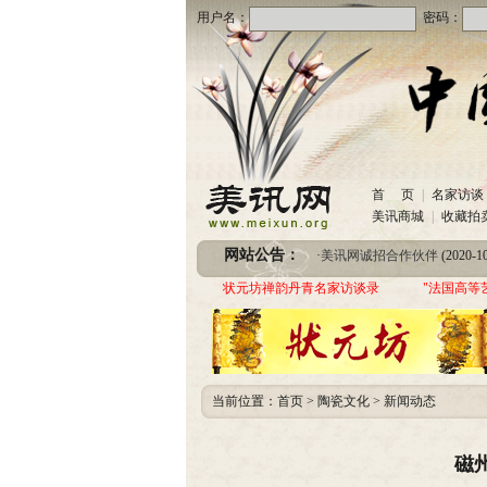
用户名：
密码：
·
美讯网诚招合作伙伴
(2020-10
首 页
|
名家访谈
·
中国书画收藏频道服务咨询
美讯商城
|
收藏拍
·
圆梦助学 爱心传递—中国当代实力派书画
网站公告：
·
美讯网诚招合作伙伴
(2020-10
·
中国书画收藏频道服务咨询
状元坊禅韵丹青名家访谈录
"法国高等
·
圆梦助学 爱心传递—中国当代实力派书画
当前位置：
首页
>
陶瓷文化
>
新闻动态
磁