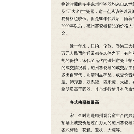
物馆收藏的多半磁州窑瓷器均来自20
及“五大名窑”瓷器，这一点从该等以
易价格也较低。但是90年代以后，随
2000年以后，磁州窑瓷器精品的价格
交。
近十年来，纽约、伦敦、香港三大
万元人民币的通常都在30件之下，有的
规的保护，宋代至元代的磁州窑瓷上拍
的成交情况看，磁州窑瓷器的成交品主
多出自宋代，明清制品稀见，成交价普
瓶、卵形瓶、双系罐、四系罐，大罐、
格明显高于圆器。其市场行情具有代表
各式梅瓶价最高
宋、金时期是磁州观台窑生产的兴
拍场上成交价超过百万元的磁州窑瓷器
各式梅瓶、花觚、瓷枕、大罐等。