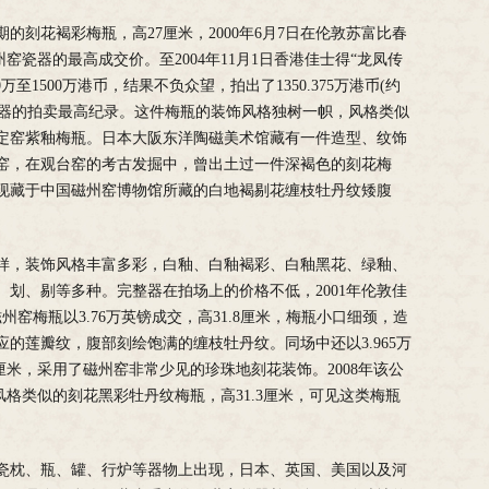
的刻花褐彩梅瓶，高27厘米，2000年6月7日在伦敦苏富比春
州窑瓷器的最高成交价。至2004年11月1日香港佳士得“龙凤传
至1500万港币，结果不负众望，拍出了1350.375万港币(约
州窑瓷器的拍卖最高纪录。这件梅瓶的装饰风格独树一帜，风格类似
定窑紫釉梅瓶。日本大阪东洋陶磁美术馆藏有一件造型、纹饰
窑，在观台窑的考古发掘中，曾出土过一件深褐色的刻花梅
现藏于中国磁州窑博物馆所藏的白地褐剔花缠枝牡丹纹矮腹
样，装饰风格丰富多彩，白釉、白釉褐彩、白釉黑花、绿釉、
划、剔等多种。完整器在拍场上的价格不低，2001年伦敦佳
州窑梅瓶以3.76万英镑成交，高31.8厘米，梅瓶小口细颈，造
的莲瓣纹，腹部刻绘饱满的缠枝牡丹纹。同场中还以3.965万
厘米，采用了磁州窑非常少见的珍珠地刻花装饰。2008年该公
风格类似的刻花黑彩牡丹纹梅瓶，高31.3厘米，可见这类梅瓶
瓷枕、瓶、罐、行炉等器物上出现，日本、英国、美国以及河