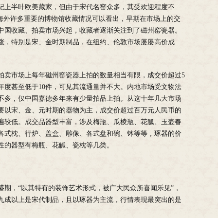
世纪上半叶欧美藏家，但由于宋代名窑众多，其受欢迎程度不
及海外许多重要的博物馆收藏情况可以看出，早期在市场上的交
着中国收藏、拍卖市场兴起，收藏者逐渐关注到了磁州窑瓷器。
大涨，特别是宋、金时期制品，在纽约、伦敦市场屡屡高价成
拍卖市场上每年磁州窑瓷器上拍的数量相当有限，成交价超过5
年度甚至低于10件，可见其流通量并不大。内地市场受文物法
不多，仅中国嘉德多年来有少量拍品上拍。从这十年几大市场
要以宋、金、元时期的器物为主，成交价超过百万元人民币的
遍较低。成交品器型丰富，涉及梅瓶、瓜棱瓶、花觚、玉壶春
各式枕、行炉、盖盒、雕像、各式盘和碗、钵等等，琢器的价
性的器型有梅瓶、花觚、瓷枕等几类。
盛期，“以其特有的装饰艺术形式，被广大民众所喜闻乐见”，
九成以上是宋代制品，且以琢器为主流，行情表现最突出的是