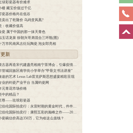
红绿彩瓷器有价难求
小楼 藏宝价值过千亿
窑瓷器价格尚在低谷
瓷卖出了乾隆价 乌鸡变凤凰?
瓷：收藏价值高
汝瓷 属于中国的那一抹天青色
似玉话龙泉 徐朝兴哥弟混合三环瓶(图)
十万市民南风古灶玩陶瓷 泡女郎亮相
新更新
百万级古器再造宋代建盏亮相南宁茶博会，引爆疫情年高端茶器市场
市管城回族区南学街小学举办“甲骨文书法讲座”
途的艺术 Lexus Lab雷克萨斯思想盛宴精彩呈现
专业的钧瓷产业平台 当属钧瓷网
8年元青花市场价格
瓷中的精品？
至尊——珐琅彩瓷器
香港纪伯伦国际拍卖行：永宣时期的黄金时代，件件价值连城！
香港纪伯伦国际拍卖行：康熙五彩的巅峰之作——2018秋拍拍品赏析
小瓷碗估价高达350万，它为啥这么值钱？