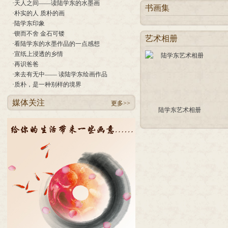
·
天人之间——读陆学东的水墨画
书画集
·
朴实的人 质朴的画
·
陆学东印象
·
锲而不舍 金石可镂
艺术相册
·
看陆学东的水墨作品的一点感想
·
宣纸上浸透的乡情
·
再识爸爸
·
来去有无中—— 读陆学东绘画作品
·
质朴，是一种别样的境界
媒体关注
更多>>
陆学东艺术相册