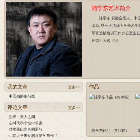
陆学东艺术简介
陆学东 安徽合肥人，中
术系, 毕业于清华大学美术
军官选拔培训工作办公室主任
神韵》入选《纪
我的文章
作品
更多>>
·
中国画的形与线
评论文章
更多>>
·
彭锋：天人之间
·
在时代和个性中求索
·
对水墨山水画的遐想
陆学东作品（共18幅）
·
北京大学朱良志评陆学东作品