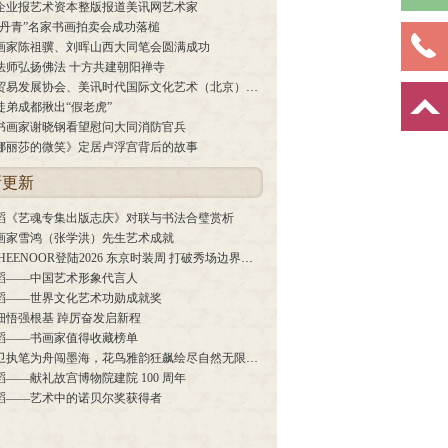
企业报艺术资本整版报道美讯网艺术家
韵丹青”名家书画拍卖会成功落槌
画家陈祖骥、刘晖山西大同笔会圆满成功
法师弘扬佛法 十方共建朝阳禅寺
美中贸易发展协会、美讯时代国际文化艺术（北京）中心、搜三百集团公益事业委员会签订战略合作协议
徒弟成都揪出“假老虎”
书画家谢晓钢看望慰问大同消防官兵
娜丽莎的微笑》定居卢浮宫背后的故事
新更新
滔《艺魂专集出版志庆》对联与书法合璧赏析
画家雪鸿（张学洪）先生艺术成就
LAB HEENOOR登陆2026 东京时装周 打破秀场边界，重塑生活载体
滔——中国艺术形象代言人
滔——世界文化艺术功勋成就奖
细悟强根基 踔厉奋发启新程
滔——书画家值得收藏榜单
郑波卫执笔为舟闯墨海，花鸟雅韵狂飙绘尽自然无限生机！
滔——献礼故宫博物院建院 100 周年
滔——艺术中的诺贝尔奖获得者