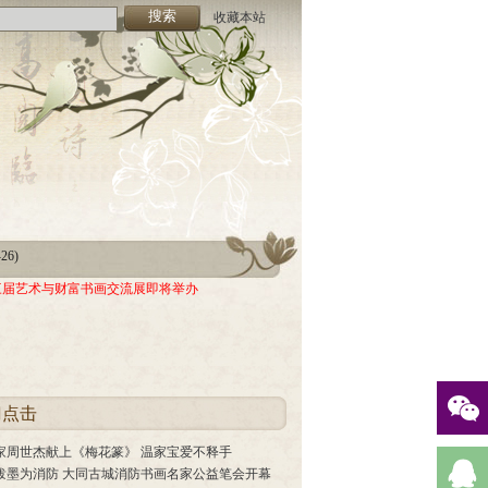
收藏本站
-26)
05)
-26)
三届艺术与财富书画交流展即将举办
05)
门点击
家周世杰献上《梅花篆》 温家宝爱不释手
泼墨为消防 大同古城消防书画名家公益笔会开幕