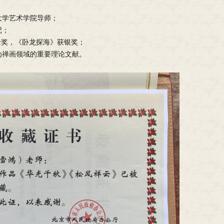
大学艺术学院导师；
记；
”金奖，《卧龙探海》获银奖；
为禅画领域的重要理论文献。