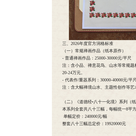
三、2026年度官方润格标准
（一）常规禅画作品（纸本原作）
- 普通禅画作品：25000-30000元/平尺
注：含小品、禅意花鸟、山水等常规题材
20-24万元。
- 代表作/重器系列：30000-40000元/平
注：含大幅禅境山水、主题性创作等艺
（二）《道德经•八十一化境》系列（
本系列全套共八十三幅，每幅统一8平
单幅定价：240000元/幅
整套八十三幅总定价：19920000元