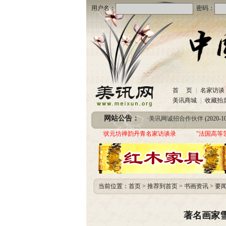
用户名：
密码：
·
美讯网诚招合作伙伴
(2020-10
首 页
|
名家访谈
·
中国书画收藏频道服务咨询
美讯商城
|
收藏拍
·
圆梦助学 爱心传递—中国当代实力派书画
网站公告：
·
美讯网诚招合作伙伴
(2020-10
·
中国书画收藏频道服务咨询
状元坊禅韵丹青名家访谈录
"法国高等
·
圆梦助学 爱心传递—中国当代实力派书画
当前位置：
首页
>
推荐到首页
>
书画资讯
>
要
著名画家