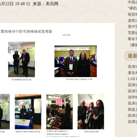
中国
05月22日 19:48:52 来源：美讯网
“禅
祝贺
道然
范曾
着名
《蒙
最
高津
著名
高津
高津
深学
高津
高津
高津