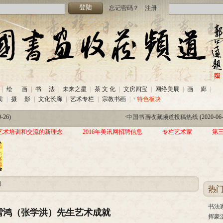
忘记密码？
注册
-26)
·
中国书画收藏频道投稿热线
(2020-06
|
绘 画
|
书 法
|
未来之星
|
茶 文 化
|
文房四宝
|
网络美展
|
画 廊
|
热线
(2020-06-26)
·
美讯网2020年招聘信息
(2020-06-22)
卖
|
摄 影
|
文化长廊
|
艺术专栏
|
宗教书画
|
特色板块
家作品交流展暨三年帮助100位贫困儿童行动北京首站启动仪式
(2019-08-
-26)
·
中国书画收藏频道投稿热线
(2020-06
热线
(2020-06-26)
·
美讯网2020年招聘信息
(2020-06-22)
艺术培训和交流的新理念
2016年美讯网招聘信息
专栏艺术家
第
家作品交流展暨三年帮助100位贫困儿童行动北京首站启动仪式
(2019-08-
闻
热
书法
雪鸿（张学洪）先生艺术成就
挥豪