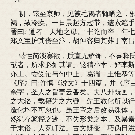
初，铉至京师，见被毛褐者辄哂之，
褐，致冷疾。一日晨起方冠带，遽索笔手
署曰:"道者，天地之母。"书讫而卒，年
郑文宝护其丧至汴，胡仲容归其葬于南昌
铉性简淡寡欲，质直无矫饰，不喜释
献者，所求必如其请。铉精小学，好李斯
亦工。尝受诏与句中正、葛湍、王惟恭等
《序》曰:许慎《说文》十四篇，并《序
余字，圣人之旨盖云备矣。夫八卦既画，
之大辂，载籍为之六辔，先王教化所以行
造化均不可忽也。虽王帝之后改易殊体，
然犹存篆籀之迹，不失形类之本。及暴秦
于末俗，人竞师法。古文既变，巧伪日滋