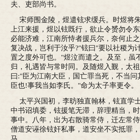
夫、吏部尚书。
宋师围金陵，煜遣铉求缓兵。时煜将
上江来援，煜以铉既行，欲止令赟勿令东
必能济难，江南所恃者援兵尔，奈何止之!
复决战，岂利于汝乎?"铉曰"要以社稷为
置之度外可也。"煜泣而遣之。及至，虽
归，礼遇皆与常时同。及随煜入觐，太祖
曰:"臣为江南大臣，国亡罪当死，不当问其
臣也!事我当如李氏。"命为太子率更令。
太平兴国初，李昉独直翰林，铉直学
中书诏填委，铉援笔无滞，辞理精当，时
事中。八年，出为右散骑常侍，迁左常侍
僧道安诬徐铉奸私事，道安坐不实抵罪，
马。