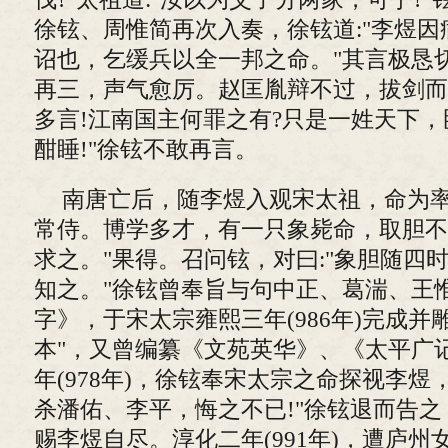
徐铉、周惟简再次入奏，徐铉道:"李煜
诏也，乞缓兵以全一邦之命。"其言极恳
再三，声气愈厉。赵匡胤辩不过，拔剑而
多言!江南国主何罪之有?只是一姓天下
酣睡!"徐铉不敢再言。
南唐亡后，随李煜入观宋太祖，命为
常侍。博学多才，有一只象毙命，取胆不
求之。"果得。召问铉，对曰:"象胆随四
知之。"徐铉曾奉旨与句中正、葛湍、王
字》，于宋太宗雍熙三年(986年)完成并
本"，又曾编纂《文苑英华》、《太平广
年(978年)，徐铉奉宋太宗之命探视李煜
杀潘佑、李平，悔之不已!"徐铉退而告
赐李煜自尽。淳化二年(991年)，遭庐