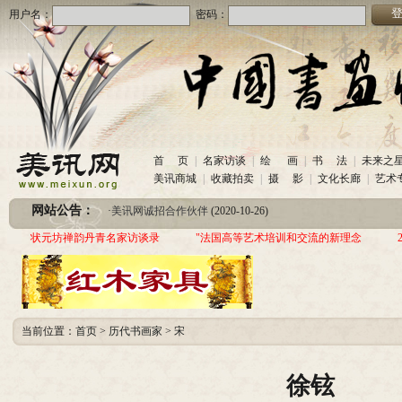
用户名：
密码：
·
美讯网诚招合作伙伴
(2020-10-26)
首 页
|
名家访谈
|
绘 画
|
书 法
|
未来之
·
中国书画收藏频道服务咨询热线
(2020-06-26)
美讯商城
|
收藏拍卖
|
摄 影
|
文化长廊
|
艺术
·
圆梦助学 爱心传递—中国当代实力派书画家作品交流展暨三年帮助100位贫困儿童行动
网站公告：
·
美讯网诚招合作伙伴
(2020-10-26)
·
中国书画收藏频道服务咨询热线
(2020-06-26)
状元坊禅韵丹青名家访谈录
"法国高等艺术培训和交流的新理念
·
圆梦助学 爱心传递—中国当代实力派书画家作品交流展暨三年帮助100位贫困儿童行动
当前位置：
首页
>
历代书画家
>
宋
徐铉