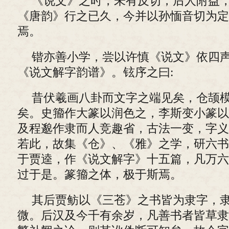
《说文》之时，未有反切，后人附益
《唐韵》行之已久，今并以孙愐音切为定
焉。
锴亦善小学，尝以许慎《说文》依四
《说文解字韵谱》。铉序之曰:
昔伏羲画八卦而文字之端见矣，仓颉
矣。史籀作大篆以润色之，李斯变小篆以
及程邈作隶而人竞趣省，古法一变，字义
若此，故集《仓》、《雅》之学，研六书
于贾逵，作《说文解字》十五篇，凡万六
过于是。篆籀之体，极于斯焉。
其后贾鲂以《三苍》之书皆为隶字，
微。后汉及今千有余岁，凡善书者皆草隶