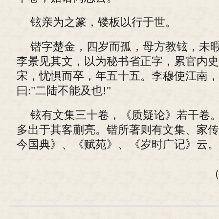
铉亲为之篆，镂板以行于世。
锴字楚金，四岁而孤，母方教铉，未
李景见其文，以为秘书省正字，累官内史
宋，忧惧而卒，年五十五。李穆使江南，
曰:"二陆不能及也!"
铉有文集三十卷，《质疑论》若干卷
多出于其客蒯亮。锴所著则有文集、家传
今国典》、《赋苑》、《岁时广记》云。