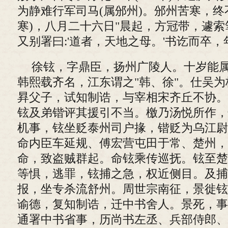
为静难行军司马(属邠州)。邠州苦寒，终
寒)，八月二十六日"晨起，方冠带，遽
又别署曰:'道者，天地之母。'书讫而卒，
徐铉，字鼎臣，扬州广陵人。十岁能
韩熙载齐名，江东谓之"韩、徐"。仕吴
昪父子，试知制诰，与宰相宋齐丘不协。
铉及弟锴评其援引不当。檄乃汤悦所作，
机事，铉坐贬泰州司户掾，锴贬为乌江尉
命内臣车延规、傅宏营屯田于常、楚州，
命，致盗贼群起。命铉乘传巡抚。铉至楚
等惧，逃罪，铉捕之急，权近侧目。及捕
报，坐专杀流舒州。周世宗南征，景徙铉
谕德，复知制诰，迁中书舍人。景死，事
通署中书省事，历尚书左丞、兵部侍郎、