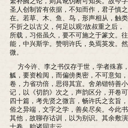
繁补阙之论，则其讹伪断可知矣。故今字
圣人创制皆有依据，不知而作，君子慎之
在。若草、木、鱼、鸟，形声相从，触类
不折之以古义，何足以观?故叔重之后，
所载，习俗虽久，要不可施之于篆文。往
能，中兴斯学。赞明许氏，奂焉英发。然
微。
方今许、李之书仅存于世，学者殊寡
觚，要资检阅，而偏傍奥密，不可意知，
卷，力省功倍，思得其宜。舍弟锴特善小
记，以《切韵》次之，声韵区分，开卷可
四十篇，考先贤之微言，畅许氏之玄旨，
俗之异端，文字之学，善矣尽矣。今此书
其他，故聊存诂训，以为别识。其余敷演
十卷，贻诸同志云。