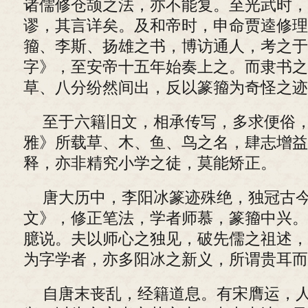
诸儒修仓颉之法，亦不能复。至光武时，
谬，其言详矣。及和帝时，申命贾逵修理
籀、李斯、扬雄之书，博访通人，考之于
字》，至安帝十五年始奏上之。而隶书之
草、八分纷然间出，反以篆籀为奇怪之迹
至于六籍旧文，相承传写，多求便俗
雅》所载草、木、鱼、鸟之名，肆志增益
释，亦非精究小学之徒，莫能矫正。
唐大历中，李阳冰篆迹殊绝，独冠古
文》，修正笔法，学者师慕，篆籀中兴。
臆说。夫以师心之独见，破先儒之祖述，
为字学者，亦多阳冰之新义，所谓贵耳而
自唐末丧乱，经籍道息。有宋膺运，