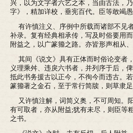
兴，以为文字者六艺之本，当由古法，乃
字》，精加详校，垂宪百代。臣等敢竭愚
有许慎注义、序例中所载而诸部不见
补录。复有经典相承传，写及时俗要用而
附益之，以广篆籀之路。亦皆形声相从、
其间《说文》具有正体而时俗论变者
义理乘舛、违戾六书者，并列序于后，俾
抵此书务援古以正今，不徇今而违古。若
篆籀著之金石，至于常行简牍，则草隶足
又许慎注解，词简义奥，不可周知。
有可取者，亦从附益;犹有未尽，则臣等
之书。