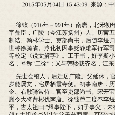
2015年05月04日 15:43:09 来
徐铉（916年－991年）南唐，北宋
字鼎臣，广陵（今江苏扬州）人。历官五
制诰、翰林学士、吏部尚书，后随李煜归
世称徐骑省。淳化初因事贬静难军行军司
等校定《说文解字》。工于书，好李斯小
名，号称“二徐”；又与韩熙载齐名，江东
先世会稽人，后迁居广陵。父延休，
岁能属文，宅居栖霞寺侧。初事南唐，历
令、右散骑常侍，官至吏部尚书。宋开宝七
胤令大将曹彬伐南唐。徐铉曾二度奉李煜
平，告太祖曰:"煜事陛下，如子事父，
伐?"太祖道:"汝以为父子分两家，可乎?