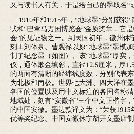
又与读书人有关，于是给自己的墨取名“
1910年和1915年，“地球墨”分别获
状和“巴拿马万国博览会”金质奖章，它是
会”的见证物之一。到民国初年，徽州休宁
刻工刘体泉、曹观禄以原“地球墨”墨模
制了纪念墨（如图）。该“地球墨”厚实
仪，通体漱金填彩，直径12.5厘米，厚1.
的两面有清晰的经纬线度数，分别代表东
为北极和南极。世界七大洲、四大洋在墨
各国的位置以及用中文标注的各国名称清
地域处，刻有“安徽省”三个中文正楷字，
的中国安徽。墨边款译文为：“荣获191
优等奖纪念、中国安徽休宁胡开文墨店制