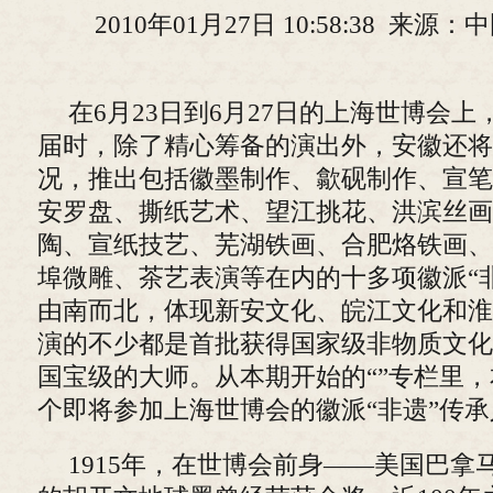
2010年01月27日 10:58:38 来
在6月23日到6月27日的上海世博会上
届时，除了精心筹备的演出外，安徽还将
况，推出包括徽墨制作、歙砚制作、宣笔
安罗盘、撕纸艺术、望江挑花、洪滨丝画
陶、宣纸技艺、芜湖铁画、合肥烙铁画、
埠微雕、茶艺表演等在内的十多项徽派“
由南而北，体现新安文化、皖江文化和淮
演的不少都是首批获得国家级非物质文化
国宝级的大师。从本期开始的“”专栏里
个即将参加上海世博会的徽派“非遗”传
1915年，在世博会前身——美国巴拿