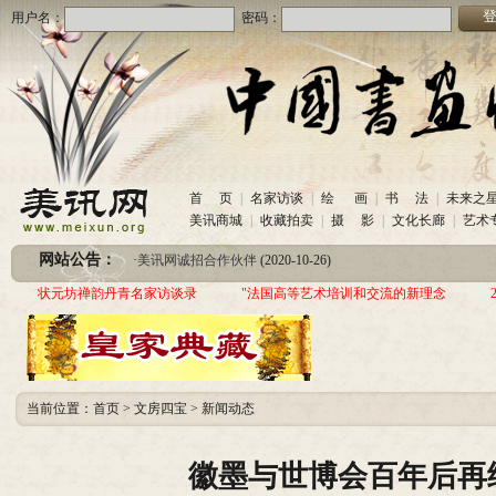
用户名：
密码：
·
美讯网诚招合作伙伴
(2020-10-26)
首 页
|
名家访谈
|
绘 画
|
书 法
|
未来之
·
中国书画收藏频道服务咨询热线
(2020-06-26)
美讯商城
|
收藏拍卖
|
摄 影
|
文化长廊
|
艺术
·
圆梦助学 爱心传递—中国当代实力派书画家作品交流展暨三年帮助100位贫困儿童行动
网站公告：
·
美讯网诚招合作伙伴
(2020-10-26)
·
中国书画收藏频道服务咨询热线
(2020-06-26)
状元坊禅韵丹青名家访谈录
"法国高等艺术培训和交流的新理念
·
圆梦助学 爱心传递—中国当代实力派书画家作品交流展暨三年帮助100位贫困儿童行动
当前位置：
首页
>
文房四宝
>
新闻动态
徽墨与世博会百年后再