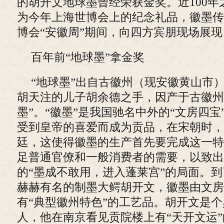
的胡开文地球墨曾经荣获金奖。近100
为今年上海世博会上的纪念礼品，徽墨传
博会“安徽周”期间，向四方宾朋现场展
百年前“地球墨”拿金奖
“地球墨”出自古徽州（现安徽黄山市）
胡天注的儿子胡余德之手，因产于古徽州
墨”。“徽墨”是我国驰名中外的“文房四
受到皇帝的喜爱而成为贡品，在宋朝时，
廷，这使得徽墨的生产首先要完成这一特
足普通官僚和一般消费者的需要，以致出
的“墨成不敢用，进入蓬莱宫”的局面。
赫赫有名的制墨大鳄胡开文，徽墨由文房
有“典型徽州特色”的工艺品。胡开文是
人，他在南京看见贡院楼上有“天开文运