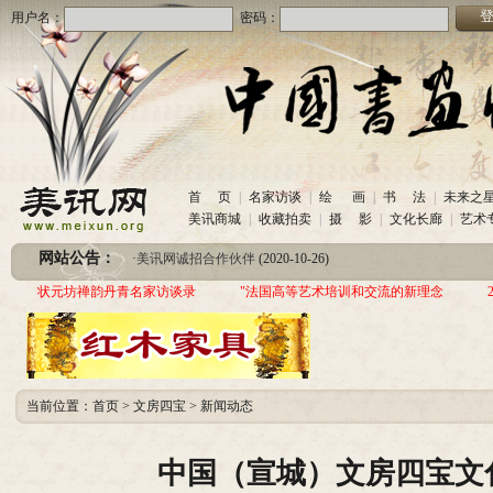
用户名：
密码：
·
美讯网诚招合作伙伴
(2020-10-26)
首 页
|
名家访谈
|
绘 画
|
书 法
|
未来之
·
中国书画收藏频道服务咨询热线
(2020-06-26)
美讯商城
|
收藏拍卖
|
摄 影
|
文化长廊
|
艺术
·
圆梦助学 爱心传递—中国当代实力派书画家作品交流展暨三年帮助100位贫困儿童行动
网站公告：
·
美讯网诚招合作伙伴
(2020-10-26)
·
中国书画收藏频道服务咨询热线
(2020-06-26)
状元坊禅韵丹青名家访谈录
"法国高等艺术培训和交流的新理念
·
圆梦助学 爱心传递—中国当代实力派书画家作品交流展暨三年帮助100位贫困儿童行动
当前位置：
首页
>
文房四宝
>
新闻动态
中国（宣城）文房四宝文