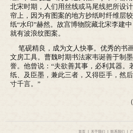
北宋时期，人们用丝线或马尾线把所设计
帘上，因为有图案的地方抄纸时纤维层较
纸“水印”赫然。故宫博物院藏北宋李建
就有波浪纹图案。
笔砚精良，成为文人快事。优秀的书
文房工具。曹魏时期书法家韦诞善于制墨
誉。他曾说：“夫欲善其事，必利其器。
纸、及臣墨，兼此三者，又得臣手，然后
寸千言。”
首页
|
关于我们
|
联系我们
|