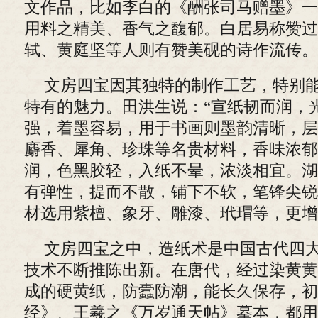
文作品，比如李白的《酬张司马赠墨》一
用料之精美、香气之馥郁。白居易称赞过
轼、黄庭坚等人则有赞美砚的诗作流传。
文房四宝因其独特的制作工艺，特别
特有的魅力。田洪生说：“宣纸韧而润，
强，着墨容易，用于书画则墨韵清晰，层
麝香、犀角、珍珠等名贵材料，香味浓郁
润，色黑胶轻，入纸不晕，浓淡相宜。湖
有弹性，提而不散，铺下不软，笔锋尖锐
材选用紫檀、象牙、雕漆、玳瑁等，更增
文房四宝之中，造纸术是中国古代四
技术不断推陈出新。在唐代，经过染黄黄
成的硬黄纸，防蠹防潮，能长久保存，初
经》、王羲之《万岁通天帖》摹本，都用