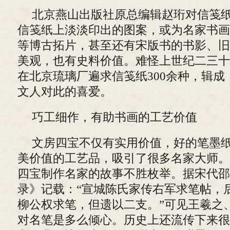
北京燕山出版社原总编辑赵珩对信笺
信笺纸上淡淡印出的图案，或为名家书画
等博古拓片，甚至还有宋版书的书影、旧
美观，也有史料价值。难怪上世纪二三十
在北京琉璃厂遍求信笺纸300余种，辑
文人对此的喜爱。
巧工细作，有助书画的工艺价值
文房四宝不仅有实用价值，好的笔墨
美价值的工艺品，吸引了很多名家大师。
四宝制作名家的故事不胜枚举。据宋代邵
录》记载：“宣城陈氏家传右军求笔帖，
柳公权求笔，但遗以二支。”可见王羲之
对名笔是多么倾心。历史上还流传下来很