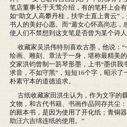
笔店董事长于天莺介绍，有的笔杆上会有
如“助文人高攀丹桂，扶学士直上青云”
书人的美好心愿。而“遁女心怀高尚志，
使人们不禁想到这支笔是否曾为某个诗人
收藏家吴洪伟特别喜欢古墨，他说：“
绘画、雕刻、章法于一身，堪称最精美的
交家洪钧曾制一笏琴形墨，上书“墨供我
求音，不如守黑”，短短16个字，昭示了
朴素守本的道德追求。
古纸收藏家田洪生认为，作为文字的
文物，和古代书籍、书画作品同存共尘：
的殿本书，是因为使用了开化纸；青铜器
助汪六吉绵连纸的使用。”