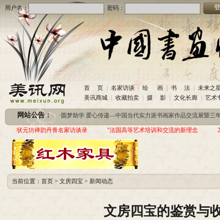
用户名：
密码：
首 页
|
名家访谈
|
绘 画
|
书 法
|
未来之
·
美讯网诚招合作伙伴
(2020-10-26)
美讯商城
|
收藏拍卖
|
摄 影
|
文化长廊
|
艺术
·
中国书画收藏频道服务咨询热线
(2020-06-26)
网站公告：
·
圆梦助学 爱心传递—中国当代实力派书画家作品交流展暨三年帮助100位贫困儿童行动
·
美讯网诚招合作伙伴
(2020-10-26)
状元坊禅韵丹青名家访谈录
"法国高等艺术培训和交流的新理念
·
中国书画收藏频道服务咨询热线
(2020-06-26)
·
圆梦助学 爱心传递—中国当代实力派书画家作品交流展暨三年帮助100位贫困儿童行动
当前位置：
首页
>
文房四宝
>
新闻动态
文房四宝的鉴赏与