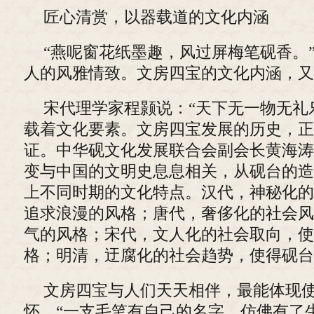
匠心清赏，以器载道的文化内涵
“燕呢窗花纸墨趣，风过屏梅笔砚香。
人的风雅情致。文房四宝的文化内涵，又
宋代理学家程颢说：“天下无一物无礼
载着文化要素。文房四宝发展的历史，正
证。中华砚文化发展联合会副会长黄海涛
变与中国的文明史息息相关，从砚台的造
上不同时期的文化特点。汉代，神秘化的
追求浪漫的风格；唐代，奢侈化的社会风
气的风格；宋代，文人化的社会取向，使
格；明清，迂腐化的社会趋势，使得砚台
文房四宝与人们天天相伴，最能体现
怀。“一支毛笔有自己的名字，仿佛有了