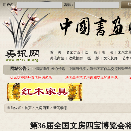
用户名：
密码：
首 页
|
名家访谈
|
绘 画
|
书 法
|
未来之
·
美讯网诚招合作伙伴
(2020-10-26)
美讯商城
|
收藏拍卖
|
摄 影
|
文化长廊
|
艺术
·
中国书画收藏频道服务咨询热线
(2020-06-26)
网站公告：
·
圆梦助学 爱心传递—中国当代实力派书画家作品交流展暨三年帮助100位贫困儿童行动
·
美讯网诚招合作伙伴
(2020-10-26)
状元坊禅韵丹青名家访谈录
"法国高等艺术培训和交流的新理念
·
中国书画收藏频道服务咨询热线
(2020-06-26)
·
圆梦助学 爱心传递—中国当代实力派书画家作品交流展暨三年帮助100位贫困儿童行动
当前位置：
首页
>
文房四宝
>
新闻动态
第36届全国文房四宝博览会