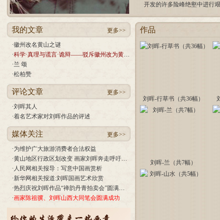
开发的许多险峰绝壑中进行
我的文章
作品
更多>>
·
徽州改名黄山之谜
·
科学·真理与谎言·诡辩——驳斥徽州改为黄山市、拒绝恢复徽州与原省辖黄山市的几条理由
·
兰 颂
·
松柏赞
评论文章
更多>>
刘晖-行草书（共36幅）
·
刘晖其人
·
着名艺术家对刘晖作品的评述
媒体关注
更多>>
·
为维护广大旅游消费者合法权益
·
黄山地区行政区划改变 画家刘晖奔走呼吁尊重历史
刘晖-兰（共7幅）
·
人民网相关报导：写意中国画赏析
·
新华网相关报道:刘晖国画艺术欣赏
·
热烈庆祝刘晖作品“禅韵丹青拍卖会”圆满成交
·
画家陈祖骥、刘晖山西大同笔会圆满成功