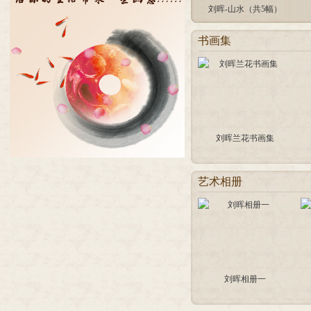
刘晖-山水（共5幅）
书画集
刘晖兰花书画集
艺术相册
刘晖相册一