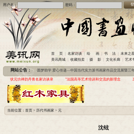
用户名：
密码：
首 页
|
名家访谈
|
绘 画
|
书 法
|
未来之
·
美讯网诚招合作伙伴
(2020-10-26)
美讯商城
|
收藏拍卖
|
摄 影
|
文化长廊
|
艺术
·
中国书画收藏频道服务咨询热线
(2020-06-26)
网站公告：
·
圆梦助学 爱心传递—中国当代实力派书画家作品交流展暨三年帮助100位贫困儿童行动
·
美讯网诚招合作伙伴
(2020-10-26)
状元坊禅韵丹青名家访谈录
"法国高等艺术培训和交流的新理念
·
中国书画收藏频道服务咨询热线
(2020-06-26)
·
圆梦助学 爱心传递—中国当代实力派书画家作品交流展暨三年帮助100位贫困儿童行动
当前位置：
首页
>
历代书画家
>
元
沈铉