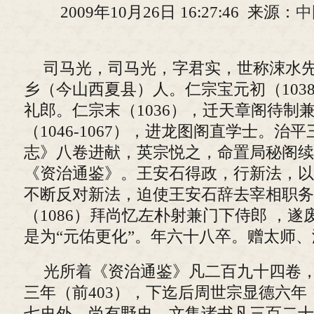
2009年10月26日 16:27:46 来源：
中
司马光，司马光，字君实，世称涑水
乡（今山西夏县）人。仁宗宝元初（103
礼郎。仁宗末（1036），迁天章阁待制
（1046-1067），进龙图阁直学士。治
志》八卷进献，英宗悦之，命置局秘阁续
《资治通鉴》。王安石得政，行新法，以
不断反对新法，迫使王安石辞去宰相职务
（1086）拜尚忆左朴射兼门下侍郎 ，
是为“元佑更化”。年六十八卒。赠太师
光所着《资治通鉴》凡二百九十四卷
三年（前403），下迄后周世宗显德六年
七史外，尚有野史、文集诸书凡三百二十