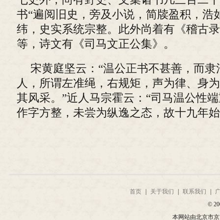
书“遍阅旧史，旁及小说，简牍盈积，浩
纬，史实系统宗整。此外尚着有《稽古录
等，诗文有《司马文正公集》。
宋黄庭坚云：“温公正书不甚善，而隶
人，所谓左准绳，右规矩，声为律、身为
其风采。”近人马宗霍云：“司马温公性
作字方整，未尝为纵逸之态，故十九年始
首页
|
关于我们
|
联系我们
|
© 20
本网站由北京市京