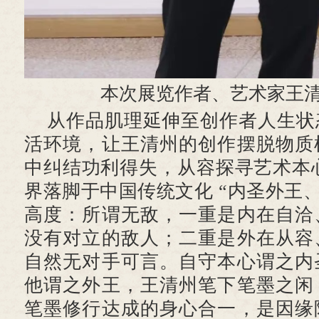
本次展览作者、艺术家王
从作品肌理延伸至创作者人生状
活环境，让王清州的创作摆脱物质
中纠结功利得失，从容探寻艺术本心
界落脚于中国传统文化 “内圣外王、
高度：所谓无敌，一重是内在自洽
没有对立的敌人；二重是外在从容
自然无对手可言。自守本心谓之内
他谓之外王，王清州笔下笔墨之闲
笔墨修行达成的身心合一，是因缘