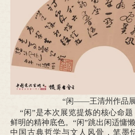
“闲——王清州作品展
“闲”是本次展览提炼的核心命
鲜明的精神底色。“闲”跳出闲适慵
中国古典哲学与文人风骨，笔墨