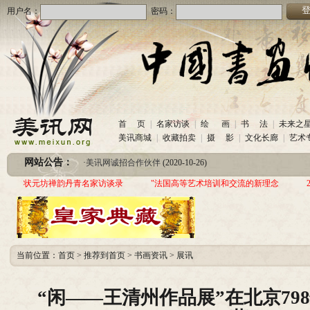
用户名：
密码：
·
美讯网诚招合作伙伴
(2020-10-26)
首 页
|
名家访谈
|
绘 画
|
书 法
|
未来之
·
中国书画收藏频道服务咨询热线
(2020-06-26)
美讯商城
|
收藏拍卖
|
摄 影
|
文化长廊
|
艺术
·
圆梦助学 爱心传递—中国当代实力派书画家作品交流展暨三年帮助100位贫困儿童行动
网站公告：
·
美讯网诚招合作伙伴
(2020-10-26)
·
中国书画收藏频道服务咨询热线
(2020-06-26)
状元坊禅韵丹青名家访谈录
"法国高等艺术培训和交流的新理念
·
圆梦助学 爱心传递—中国当代实力派书画家作品交流展暨三年帮助100位贫困儿童行动
当前位置：
首页
>
推荐到首页
>
书画资讯
>
展讯
“闲——王清州作品展”在北京79