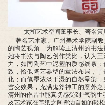
太和艺术空间董事长、著名策
著名艺术家、广州美术学院副教
的陶艺视角，为解读王清州的书法
她将书法与陶艺创作类比，认为王
力，如同陶艺中泥塑的质感线条；
致，恰似陶艺器型的章法布局，于
化；而笔墨浓淡干湿的自然晕染，
窑变效果，充满鬼斧神工的意外之
清州的作品中能真切感受到“气韵生
及艺术家在笔纸之间挥洒自如的轻