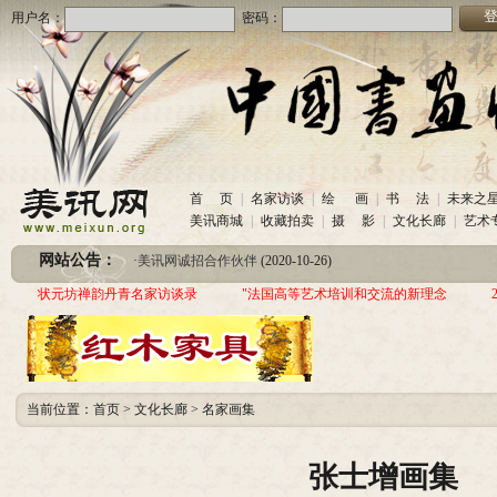
用户名：
密码：
·
美讯网诚招合作伙伴
(2020-10-26)
首 页
|
名家访谈
|
绘 画
|
书 法
|
未来之
·
中国书画收藏频道服务咨询热线
(2020-06-26)
美讯商城
|
收藏拍卖
|
摄 影
|
文化长廊
|
艺术
·
圆梦助学 爱心传递—中国当代实力派书画家作品交流展暨三年帮助100位贫困儿童行动
网站公告：
·
美讯网诚招合作伙伴
(2020-10-26)
·
中国书画收藏频道服务咨询热线
(2020-06-26)
状元坊禅韵丹青名家访谈录
"法国高等艺术培训和交流的新理念
·
圆梦助学 爱心传递—中国当代实力派书画家作品交流展暨三年帮助100位贫困儿童行动
当前位置：
首页
>
文化长廊
>
名家画集
张士增画集