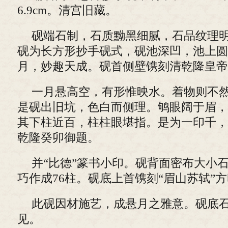
6.9cm。清宫旧藏。
砚端石制，石质黝黑细腻，石品纹理
砚为长方形抄手砚式，砚池深凹，池上圆
月，妙趣天成。砚首侧壁镌刻清乾隆皇帝
一月悬高空，有形惟映水。着物则不
是砚出旧坑，色白而侧理。鸲眼阔于眉，
其下柱近百，柱柱眼堪指。是为一印千，
乾隆癸卯御题。
并“比德”篆书小印。砚背面密布大小石
巧作成76柱。砚底上首镌刻“眉山苏轼”
此砚因材施艺，成悬月之雅意。砚底
见。