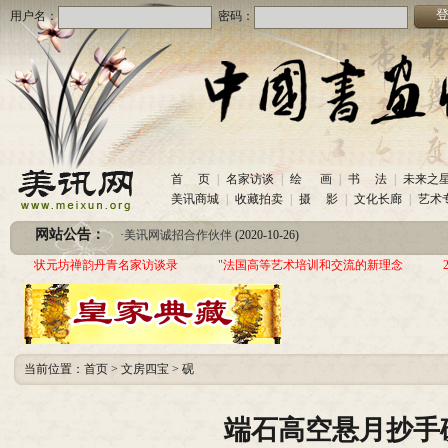
用户名：
密码：
·
美讯网诚招合作伙伴
(2020-10-26)
首 页
|
名家访谈
|
绘 画
|
书 法
|
未来之
·
中国书画收藏频道服务咨询热线
(2020-06-26)
美讯商城
|
收藏拍卖
|
摄 影
|
文化长廊
|
艺术
·
圆梦助学 爱心传递—中国当代实力派书画家作品交流展暨三年帮助100位贫困儿童行动
网站公告：
·
美讯网诚招合作伙伴
(2020-10-26)
·
中国书画收藏频道服务咨询热线
(2020-06-26)
状元坊禅韵丹青名家访谈录
"法国高等艺术培训和交流的新理念
·
圆梦助学 爱心传递—中国当代实力派书画家作品交流展暨三年帮助100位贫困儿童行动
当前位置：
首页
>
文房四宝
>
砚
端石高空悬月抄手