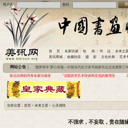
用户名：
密码：
首 页
|
名家访谈
|
绘 画
|
书 法
|
未来之
·
美讯网诚招合作伙伴
(2020-10-26)
美讯商城
|
收藏拍卖
|
摄 影
|
文化长廊
|
艺术
·
中国书画收藏频道服务咨询热线
(2020-06-26)
·
圆梦助学 爱心传递—中国当代实力派书画家作品交流展暨三年帮助100位贫困儿童行动
网站公告：
·
美讯网诚招合作伙伴
(2020-10-26)
·
中国书画收藏频道服务咨询热线
(2020-06-26)
状元坊禅韵丹青名家访谈录
"法国高等艺术培训和交流的新理念
·
圆梦助学 爱心传递—中国当代实力派书画家作品交流展暨三年帮助100位贫困儿童行动
当前位置：
首页
>
未来之星
>
心灵感悟
不强求，不妄取，贵在随