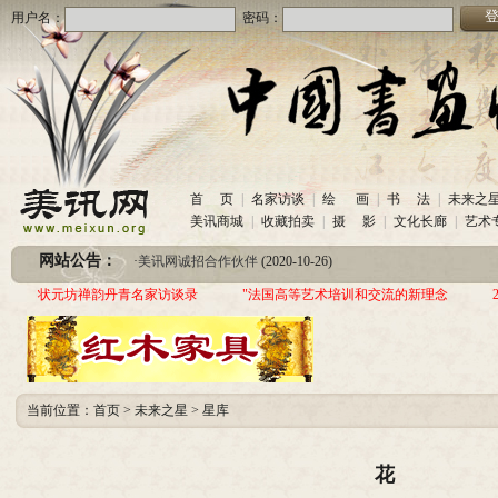
用户名：
密码：
·
美讯网诚招合作伙伴
(2020-10-26)
首 页
|
名家访谈
|
绘 画
|
书 法
|
未来之
·
中国书画收藏频道服务咨询热线
(2020-06-26)
美讯商城
|
收藏拍卖
|
摄 影
|
文化长廊
|
艺术
·
圆梦助学 爱心传递—中国当代实力派书画家作品交流展暨三年帮助100位贫困儿童行动
网站公告：
·
美讯网诚招合作伙伴
(2020-10-26)
·
中国书画收藏频道服务咨询热线
(2020-06-26)
状元坊禅韵丹青名家访谈录
"法国高等艺术培训和交流的新理念
·
圆梦助学 爱心传递—中国当代实力派书画家作品交流展暨三年帮助100位贫困儿童行动
当前位置：
首页
>
未来之星
>
星库
花