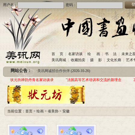
用户名：
密码：
·
美讯网诚招合作伙伴
(2020-10-26)
首 页
|
名家访谈
|
绘 画
|
书 法
|
未来之
·
中国书画收藏频道服务咨询热线
(2020-06-26)
美讯商城
|
收藏拍卖
|
摄 影
|
文化长廊
|
艺术
·
圆梦助学 爱心传递—中国当代实力派书画家作品交流展暨三年帮助100位贫困儿童行动
网站公告：
·
美讯网诚招合作伙伴
(2020-10-26)
·
中国书画收藏频道服务咨询热线
(2020-06-26)
状元坊禅韵丹青名家访谈录
"法国高等艺术培训和交流的新理念
·
圆梦助学 爱心传递—中国当代实力派书画家作品交流展暨三年帮助100位贫困儿童行动
当前位置：
首页
>
绘画
>
省美协
>
安徽