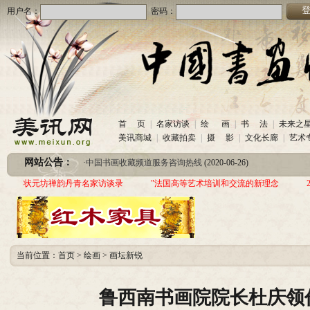
用户名：
密码：
首 页
|
名家访谈
|
绘 画
|
书 法
|
未来之
美讯商城
|
收藏拍卖
|
摄 影
|
文化长廊
|
艺术
·
美讯网诚招合作伙伴
(2020-10-26)
网站公告：
·
中国书画收藏频道服务咨询热线
(2020-06-26)
·
圆梦助学 爱心传递—中国当代实力派书画家作品交流展暨三年帮助100位贫困儿童行动
状元坊禅韵丹青名家访谈录
"法国高等艺术培训和交流的新理念
·
美讯网诚招合作伙伴
(2020-10-26)
·
中国书画收藏频道服务咨询热线
(2020-06-26)
·
圆梦助学 爱心传递—中国当代实力派书画家作品交流展暨三年帮助100位贫困儿童行动
当前位置：
首页
>
绘画
>
画坛新锐
鲁西南书画院院长杜庆领