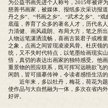
为公益书画先进个人称号，2015年被评为
慈善书画家，被媒体、报纸多次采访报道
丹之乡”、“书画之乡”、“武术之乡”、“
底蕴，养育了众多的著名人才，历代名人
力清健、画风疏朗、布局大方，笔之所出
人物运笔潇洒流畅，喜画古装君子或稚童
之象，点画之间皆现凌凌风骨。杜庆领的
统，又不失时代特点，以笔墨绘画现实山
悟，真切的表达出画家的独特感受。他画
重景物的照应联系，既可挥写远眺欲飞的
闲鹊，皆可描摹传神，令读者感悟生活的
近年来，多以牡丹，梅花，荷花为题
使作品与大自然融为一体，多次在省内外
好评。