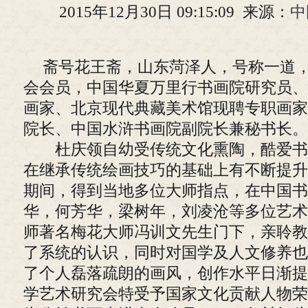
2015年12月30日 09:15:09 来源：
中
斋号花王斋，山东菏泽人，号称一道
会会员，中国华夏万里行书画院研究员、
画家、北京现代典藏美术馆现聘专职画家
院长、中国水浒书画院副院长兼秘书长。
杜庆领自幼受传统文化熏陶，酷爱书
在继承传统绘画技巧的基础上有不断提升
期间，得到当地多位大师指点，在中国书
华，何芳华，梁树年，刘凌沧等多位艺术
师著名梅花大师冯训文先生门下，亲聆教
了系统的认识，同时对国学及人文修养也
了个人磊落疏朗的画风，创作水平日渐提高
学艺术研究会特受予国家文化贡献人物荣誉