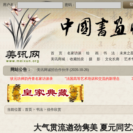
用户名：
密码：
·
美讯网诚招合作伙伴
(2020-10-26)
首 页
|
名家访谈
|
绘 画
|
书 法
|
未来之
·
中国书画收藏频道服务咨询热线
(2020-06-26)
美讯商城
|
收藏拍卖
|
摄 影
|
文化长廊
|
艺术
·
圆梦助学 爱心传递—中国当代实力派书画家作品交流展暨三年帮助100位贫困儿童行动
网站公告：
·
美讯网诚招合作伙伴
(2020-10-26)
·
中国书画收藏频道服务咨询热线
(2020-06-26)
状元坊禅韵丹青名家访谈录
"法国高等艺术培训和交流的新理念
·
圆梦助学 爱心传递—中国当代实力派书画家作品交流展暨三年帮助100位贫困儿童行动
当前位置：
首页
>
书法
>
佳作欣赏
大气贯流遒劲隽美 夏元同