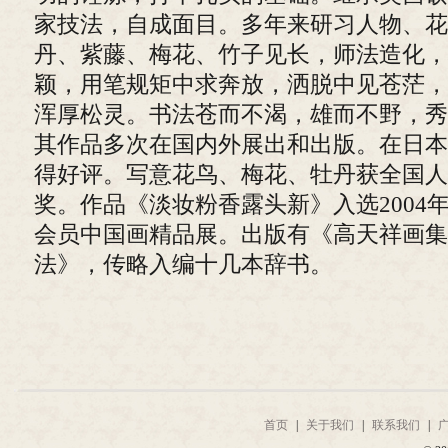
家技法，自成面目。多年来研习人物、花
丹、紫藤、梅花、竹子见长，师法造化，
颖，用笔规矩中求奔放，洒脱中见苍茫，
浑厚松灵。书法苍而不渴，雄而不野，秀
其作品多次在国内外展出和出版。在日本
得好评。写意花鸟、梅花、牡丹获全国人
奖。作品《淡妆粉香露头新》入选2004
会员中国画精品展。出版有《高天祥画集
法》，传略入编十几本辞书。
首页
|
关于我们
|
联系我们
|