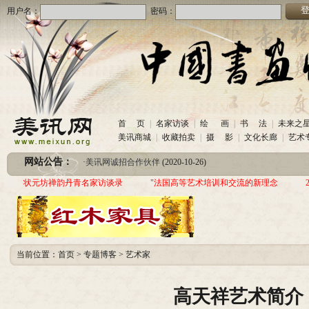
用户名：
密码：
·
美讯网诚招合作伙伴
(2020-10-26)
首 页
|
名家访谈
|
绘 画
|
书 法
|
未来之
·
中国书画收藏频道服务咨询热线
(2020-06-26)
美讯商城
|
收藏拍卖
|
摄 影
|
文化长廊
|
艺术
·
圆梦助学 爱心传递—中国当代实力派书画家作品交流展暨三年帮助100位贫困儿童行动
网站公告：
·
美讯网诚招合作伙伴
(2020-10-26)
·
中国书画收藏频道服务咨询热线
(2020-06-26)
状元坊禅韵丹青名家访谈录
"法国高等艺术培训和交流的新理念
·
圆梦助学 爱心传递—中国当代实力派书画家作品交流展暨三年帮助100位贫困儿童行动
当前位置：
首页
>
专题博客
>
艺术家
高天祥艺术简介