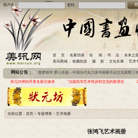
用户名：
密码：
·
美讯网诚招合作伙伴
(2020-10-26)
首 页
|
名家访谈
|
绘 画
|
书 法
|
未来之
·
中国书画收藏频道服务咨询热线
(2020-06-26)
美讯商城
|
收藏拍卖
|
摄 影
|
文化长廊
|
艺术
·
圆梦助学 爱心传递—中国当代实力派书画家作品交流展暨三年帮助100位贫困儿童行动
网站公告：
·
美讯网诚招合作伙伴
(2020-10-26)
·
中国书画收藏频道服务咨询热线
(2020-06-26)
状元坊禅韵丹青名家访谈录
"法国高等艺术培训和交流的新理念
·
圆梦助学 爱心传递—中国当代实力派书画家作品交流展暨三年帮助100位贫困儿童行动
当前位置：
首页
>
专题博客
>
艺术画册
张鸿飞艺术画册