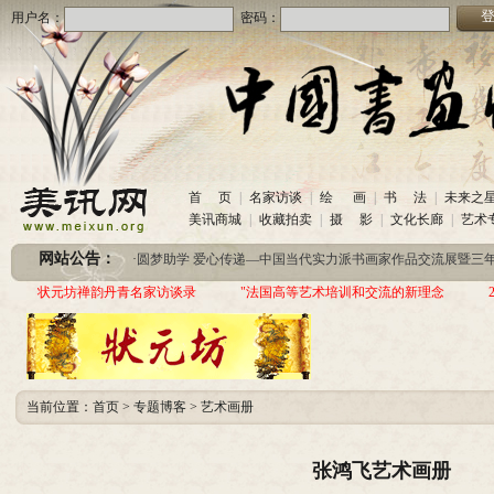
用户名：
密码：
首 页
|
名家访谈
|
绘 画
|
书 法
|
未来之
·
美讯网诚招合作伙伴
(2020-10-26)
美讯商城
|
收藏拍卖
|
摄 影
|
文化长廊
|
艺术
·
中国书画收藏频道服务咨询热线
(2020-06-26)
网站公告：
·
圆梦助学 爱心传递—中国当代实力派书画家作品交流展暨三年帮助100位贫困儿童行动
·
美讯网诚招合作伙伴
(2020-10-26)
状元坊禅韵丹青名家访谈录
"法国高等艺术培训和交流的新理念
·
中国书画收藏频道服务咨询热线
(2020-06-26)
·
圆梦助学 爱心传递—中国当代实力派书画家作品交流展暨三年帮助100位贫困儿童行动
当前位置：
首页
>
专题博客
>
艺术画册
张鸿飞艺术画册