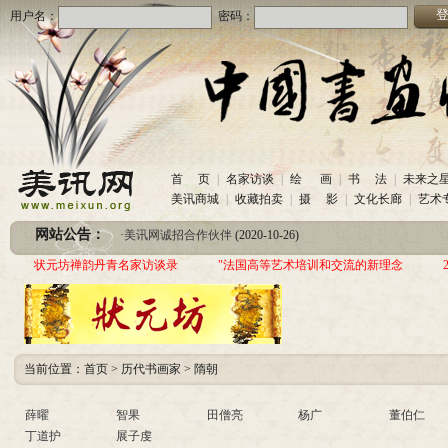
用户名：
密码：
·
美讯网诚招合作伙伴
(2020-10-26)
首 页
|
名家访谈
|
绘 画
|
书 法
|
未来之
·
中国书画收藏频道服务咨询热线
(2020-06-26)
美讯商城
|
收藏拍卖
|
摄 影
|
文化长廊
|
艺术
·
圆梦助学 爱心传递—中国当代实力派书画家作品交流展暨三年帮助100位贫困儿童行动
网站公告：
·
美讯网诚招合作伙伴
(2020-10-26)
·
中国书画收藏频道服务咨询热线
(2020-06-26)
状元坊禅韵丹青名家访谈录
"法国高等艺术培训和交流的新理念
·
圆梦助学 爱心传递—中国当代实力派书画家作品交流展暨三年帮助100位贫困儿童行动
当前位置：
首页
>
历代书画家
>
隋朝
薛曜
智果
田僧亮
杨广
董伯仁
丁道护
展子虔