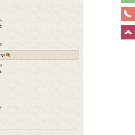
书
敬
嵩
新更新
书
允
升