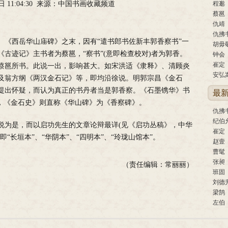
0日 11:04:30 来源：中国书画收藏频道
程邈
蔡邕
仇靖
仇拂
。《西岳华山庙碑》之末，因有“遣书郎书佐新丰郭香察书”一
胡毋
古迹记》主书者为蔡邕，“察书”(意即检查校对)者为郭香。
钟会
崔定
蔡邕所书。此说一出，影响甚大。如宋洪适《隶释》、清顾炎
安弘
及翁方纲《两汉金石记》等，即均沿徐说。明郭宗昌《金石
提出怀疑，而认为真正的书丹者当是郭香察。《石墨镌华》书
最
”，《金石史》则直称《华山碑》为《香察碑》。
仇拂
纪伯
说为是，而以启功先生的文章论辩最详(见《启功丛稿》，中华
崔定
即“长垣本”、“华阴本”、“四明本”、“玲珑山馆本”。
赵壹
曹髦
张昶
（责任编辑：常丽丽）
班固
刘德
梁鹄
左伯