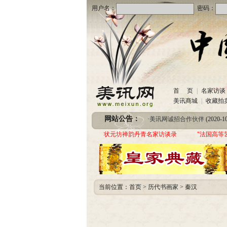
用户名：
密码：
·
美讯网诚招合作伙伴
(2020-10
首 页
|
名家访谈
·
中国书画收藏频道服务咨询
美讯商城
|
收藏拍
·
圆梦助学 爱心传递—中国当代实力派书画
网站公告：
·
美讯网诚招合作伙伴
(2020-10
·
中国书画收藏频道服务咨询
状元坊禅韵丹青名家访谈录
"法国高等
·
圆梦助学 爱心传递—中国当代实力派书画
当前位置：
首页
>
历代书画家
>
秦汉