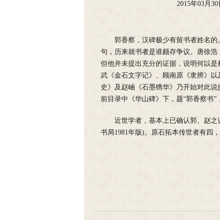
2015年03月3
郭香察，汉碑极少有留书者姓名的
句，历来就书者是谁颇存争议。唐徐浩《
但他并未提出充分的证据，说明何以是
武《金石文字记》、顾南原《隶辨》以
史》及赵崡《石墨镌华》乃开始对此说
前目录中《华山碑》下，题“郭香察书
近世学者，基本上已确认郭、赵之
书局1981年版)。原石拓本传世者有四，