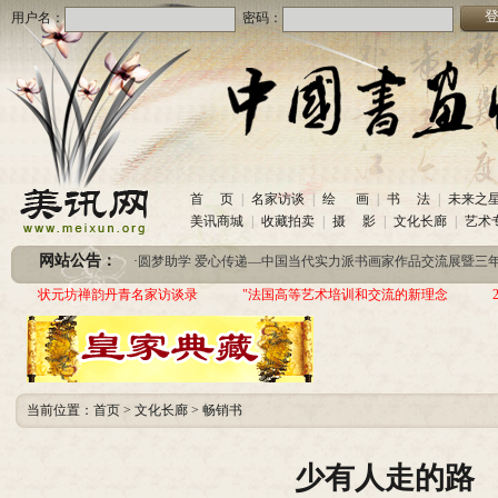
用户名：
密码：
首 页
|
名家访谈
|
绘 画
|
书 法
|
未来之
·
美讯网诚招合作伙伴
(2020-10-26)
美讯商城
|
收藏拍卖
|
摄 影
|
文化长廊
|
艺术
·
中国书画收藏频道服务咨询热线
(2020-06-26)
网站公告：
·
圆梦助学 爱心传递—中国当代实力派书画家作品交流展暨三年帮助100位贫困儿童行动
·
美讯网诚招合作伙伴
(2020-10-26)
状元坊禅韵丹青名家访谈录
"法国高等艺术培训和交流的新理念
·
中国书画收藏频道服务咨询热线
(2020-06-26)
·
圆梦助学 爱心传递—中国当代实力派书画家作品交流展暨三年帮助100位贫困儿童行动
当前位置：
首页
>
文化长廊
>
畅销书
少有人走的路